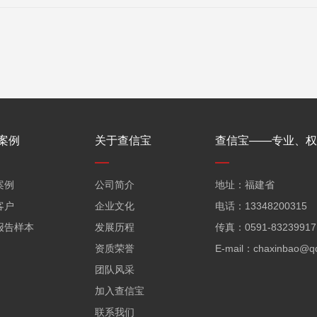
案例
关于查信宝
查信宝——专业、权
案例
公司简介
地址：福建省
客户
企业文化
电话：13348200315
报告样本
发展历程
传真：0591-83239917
资质荣誉
E-mail：
chaxinbao@q
团队风采
加入查信宝
联系我们