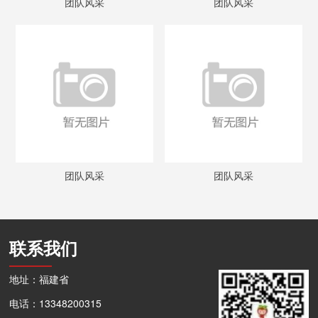
团队风采
团队风采
团队风采
团队风采
联系我们
地址：福建省
电话：13348200315