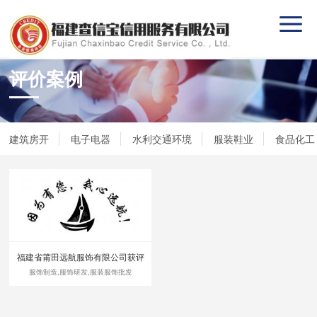
评价案例
建筑房开
电子电器
水利交通环境
服装鞋业
食品化工
福建省莆田远航服饰有限公司获评
AAA级重质量守信用单位
服饰制造,服饰研发,服装服饰批发